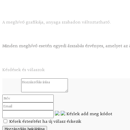
A meghívó grafikája, anyaga szabadon változtatható.
Minden meghívó esetén egyedi árszabás érvényes, amelyet az á
Kérdések és válaszok
Kérlek add meg kódot
Kérek értesítést ha új válasz érkezik