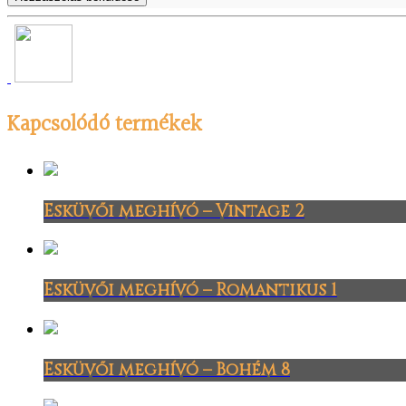
Kapcsolódó termékek
Esküvői meghívó – Vintage 2
Esküvői meghívó – Romantikus 1
Esküvői meghívó – Bohém 8