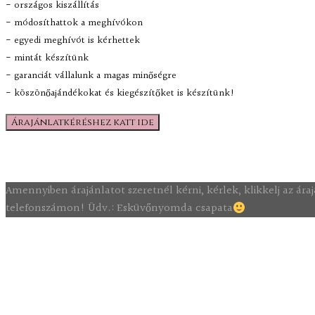
- országos kiszállítás
- módosíthattok a meghívókon
- egyedi meghívót is kérhettek
- mintát készítünk
- garanciát vállalunk a magas minőségre
- köszönőajándékokat és kiegészítőket is készítünk!
Árajánlatkéréshez katt ide
Amennyiben árajánlatot szeretnél kérni, kérlek, klikkelj az á
telefonszámon! Üdv.: Esküvőnyomda csapata