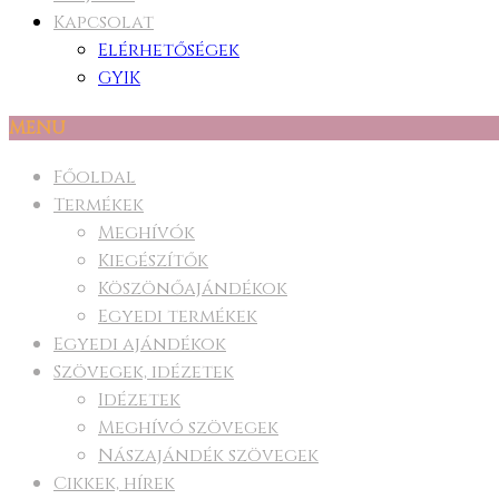
Kapcsolat
Elérhetőségek
GYIK
MENU
Főoldal
Termékek
Meghívók
Kiegészítők
Köszönőajándékok
Egyedi termékek
Egyedi ajándékok
Szövegek, idézetek
Idézetek
Meghívó szövegek
Nászajándék szövegek
Cikkek, hírek