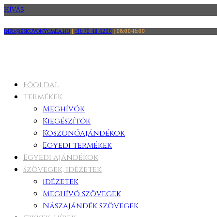
HÍVÁS
info@eskuvonyomda.hu
|
+36 70 411 4200
|
08:00-16:00
Főoldal
Termékek
Meghívók
Kiegészítők
Köszönőajándékok
Egyedi termékek
Egyedi ajándékok
Szövegek, idézetek
Idézetek
Meghívó szövegek
Nászajándék szövegek