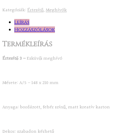
Kategóriák:
Értesítő
,
Meghívók
Leírás
Hozzászólások
Termékleírás
Értesítő 3 –
Esküvői meghívó
Mérete: A/5 – 148 x 210 mm
Anyaga: bordázott, fehér színű, matt kreatív karton
Dekor: szabadon kérhető