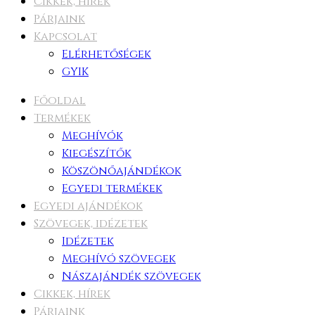
Cikkek, hírek
Párjaink
Kapcsolat
Elérhetőségek
GYIK
Főoldal
Termékek
Meghívók
Kiegészítők
Köszönőajándékok
Egyedi termékek
Egyedi ajándékok
Szövegek, idézetek
Idézetek
Meghívó szövegek
Nászajándék szövegek
Cikkek, hírek
Párjaink