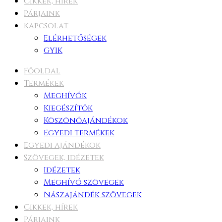
Cikkek, hírek
Párjaink
Kapcsolat
Elérhetőségek
GYIK
Főoldal
Termékek
Meghívók
Kiegészítők
Köszönőajándékok
Egyedi termékek
Egyedi ajándékok
Szövegek, idézetek
Idézetek
Meghívó szövegek
Nászajándék szövegek
Cikkek, hírek
Párjaink