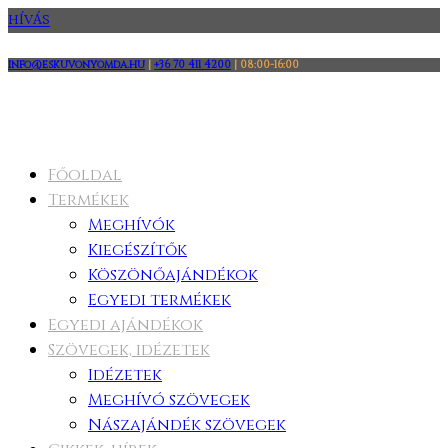
HÍVÁS
info@eskuvonyomda.hu
|
+36 70 411 4200
|
08:00-16:00
Főoldal
Termékek
Meghívók
Kiegészítők
Köszönőajándékok
Egyedi termékek
Egyedi ajándékok
Szövegek, idézetek
Idézetek
Meghívó szövegek
Nászajándék szövegek