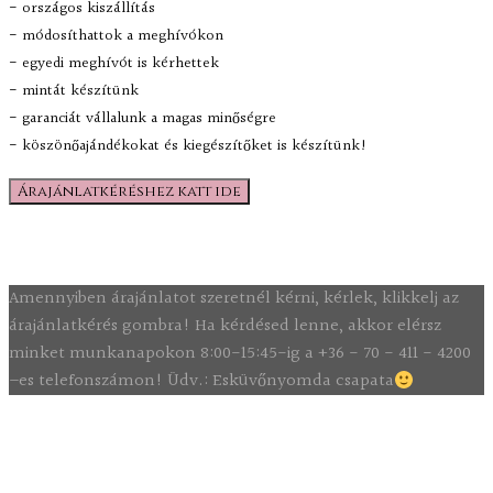
- országos kiszállítás
- módosíthattok a meghívókon
- egyedi meghívót is kérhettek
- mintát készítünk
- garanciát vállalunk a magas minőségre
- köszönőajándékokat és kiegészítőket is készítünk!
Árajánlatkéréshez katt ide
Amennyiben árajánlatot szeretnél kérni, kérlek, klikkelj az
árajánlatkérés gombra! Ha kérdésed lenne, akkor elérsz
minket munkanapokon 8:00-15:45-ig a +36 - 70 - 411 - 4200
–es telefonszámon! Üdv.: Esküvőnyomda csapata