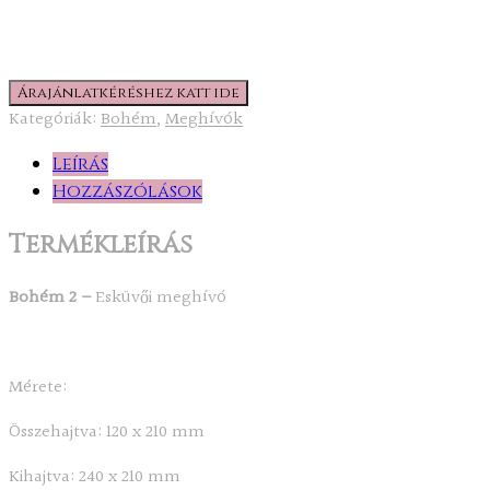
Árajánlatkéréshez katt ide
Kategóriák:
Bohém
,
Meghívók
Leírás
Hozzászólások
Termékleírás
Bohém 2 –
Esküvői meghívó
Mérete:
Összehajtva: 120 x 210 mm
Kihajtva: 240 x 210 mm