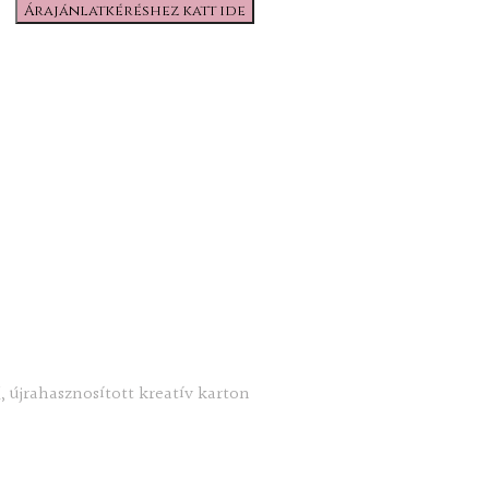
Árajánlatkéréshez katt ide
, újrahasznosított kreatív karton