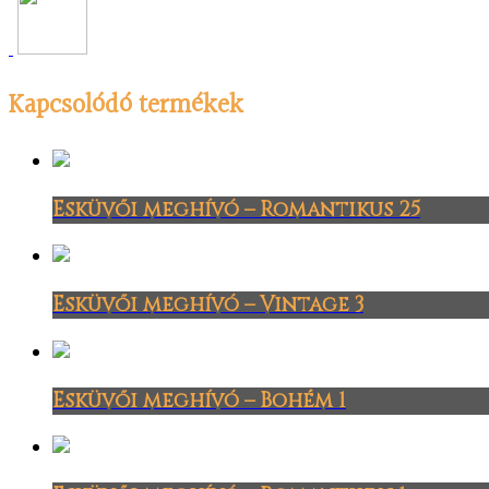
Kapcsolódó termékek
Esküvői meghívó – Romantikus 25
Esküvői meghívó – Vintage 3
Esküvői meghívó – Bohém 1