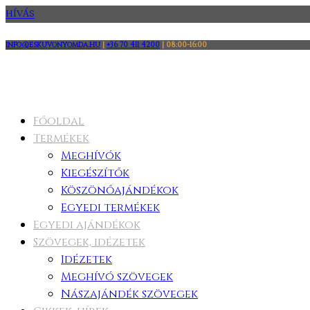
HÍVÁS
info@eskuvonyomda.hu
|
+36 70 411 4200
|
08:00-16:00
Főoldal
Termékek
Meghívók
Kiegészítők
Köszönőajándékok
Egyedi termékek
Egyedi ajándékok
Szövegek, idézetek
Idézetek
Meghívó szövegek
Nászajándék szövegek