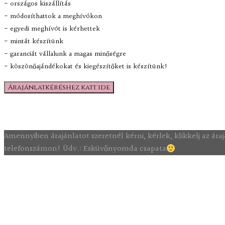
- országos kiszállítás
- módosíthattok a meghívókon
- egyedi meghívót is kérhettek
- mintát készítünk
- garanciát vállalunk a magas minőségre
- köszönőajándékokat és kiegészítőket is készítünk!
Árajánlatkéréshez katt ide
Amennyiben árajánlatot szeretnél kérni, kérlek, klikkelj az á
telefonszámon! Üdv.: Esküvőnyomda csapata