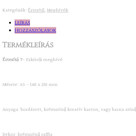
Kategóriák:
Értesítő
,
Meghívók
Leírás
Hozzászólások
Termékleírás
Értesítő 7
– Esküvői meghívó
Mérete: A5 – 148 x 210 mm
Anyaga: bordázott, krémszínű kreatív karton, vagy barna színű
Dekor: krémszínű raffia