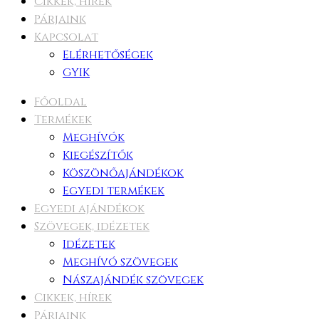
Cikkek, hírek
Párjaink
Kapcsolat
Elérhetőségek
GYIK
Főoldal
Termékek
Meghívók
Kiegészítők
Köszönőajándékok
Egyedi termékek
Egyedi ajándékok
Szövegek, idézetek
Idézetek
Meghívó szövegek
Nászajándék szövegek
Cikkek, hírek
Párjaink