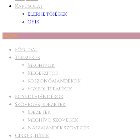
Kapcsolat
Elérhetőségek
GYIK
MENU
Főoldal
Termékek
Meghívók
Kiegészítők
Köszönőajándékok
Egyedi termékek
Egyedi ajándékok
Szövegek, idézetek
Idézetek
Meghívó szövegek
Nászajándék szövegek
Cikkek, hírek