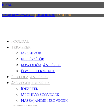
HÍVÁS
info@eskuvonyomda.hu
|
+36 70 411 4200
|
08:00-16:00
Főoldal
Termékek
Meghívók
Kiegészítők
Köszönőajándékok
Egyedi termékek
Egyedi ajándékok
Szövegek, idézetek
Idézetek
Meghívó szövegek
Nászajándék szövegek