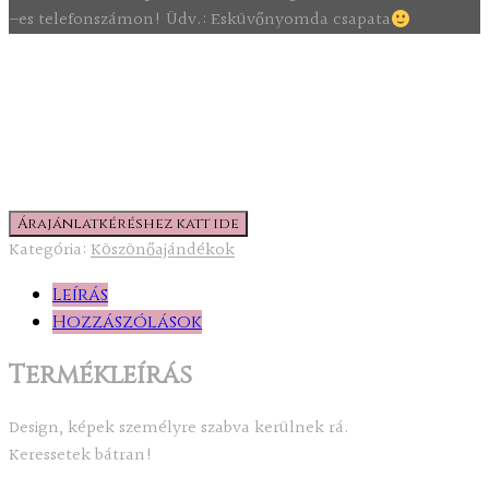
–es telefonszámon! Üdv.: Esküvőnyomda csapata
Árajánlatkéréshez katt ide
Kategória:
Köszönőajándékok
Leírás
Hozzászólások
Termékleírás
Design, képek személyre szabva kerülnek rá.
Keressetek bátran!