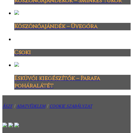
Köszönőajándékok – Sminkes tükör
Köszönőajándék – Üvegóra
Csoki
Esküvői kiegészítők – Parafa
poháralátét
ÁSZF
|
ADATVÉDELEM
|
COOKIE SZABÁLYZAT