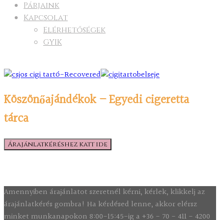
Párjaink
Kapcsolat
Elérhetőségek
GYIK
Köszönőajándékok – Egyedi cigeretta
tárca
Árajánlatkéréshez katt ide
Amennyiben árajánlatot szeretnél kérni, kérlek, klikkelj az
árajánlatkérés gombra! Ha kérdésed lenne, akkor elérsz
minket munkanapokon 8:00-15:45-ig a +36 - 70 - 411 - 4200