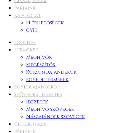
Cikkek, hírek
Párjaink
Kapcsolat
Elérhetőségek
GYIK
Főoldal
Termékek
Meghívók
Kiegészítők
Köszönőajándékok
Egyedi termékek
Egyedi ajándékok
Szövegek, idézetek
Idézetek
Meghívó szövegek
Nászajándék szövegek
Cikkek, hírek
Párjaink