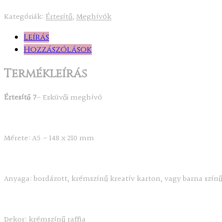
Kategóriák:
Értesítő
,
Meghívók
Leírás
Hozzászólások
Termékleírás
Értesítő 7
– Esküvői meghívó
Mérete: A5 – 148 x 210 mm
Anyaga: bordázott, krémszínű kreatív karton, vagy barna színű
Dekor: krémszínű raffia