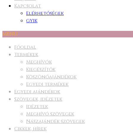
Kapcsolat
Elérhetőségek
GYIK
MENU
Főoldal
Termékek
Meghívók
Kiegészítők
Köszönőajándékok
Egyedi termékek
Egyedi ajándékok
Szövegek, idézetek
Idézetek
Meghívó szövegek
Nászajándék szövegek
Cikkek, hírek