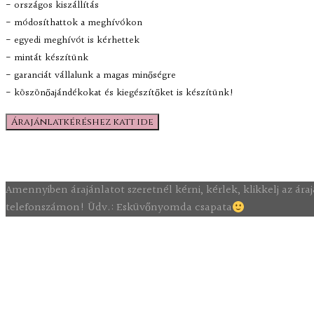
- országos kiszállítás
- módosíthattok a meghívókon
- egyedi meghívót is kérhettek
- mintát készítünk
- garanciát vállalunk a magas minőségre
- köszönőajándékokat és kiegészítőket is készítünk!
Árajánlatkéréshez katt ide
Amennyiben árajánlatot szeretnél kérni, kérlek, klikkelj az á
telefonszámon! Üdv.: Esküvőnyomda csapata