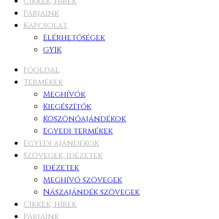
Cikkek, hírek
Párjaink
Kapcsolat
Elérhetőségek
GYIK
Főoldal
Termékek
Meghívók
Kiegészítők
Köszönőajándékok
Egyedi termékek
Egyedi ajándékok
Szövegek, idézetek
Idézetek
Meghívó szövegek
Nászajándék szövegek
Cikkek, hírek
Párjaink