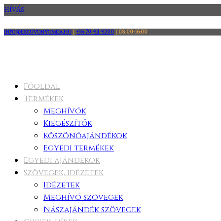
HÍVÁS
info@eskuvonyomda.hu
|
+36 70 411 4200
|
08:00-16:00
Főoldal
Termékek
Meghívók
Kiegészítők
Köszönőajándékok
Egyedi termékek
Egyedi ajándékok
Szövegek, idézetek
Idézetek
Meghívó szövegek
Nászajándék szövegek