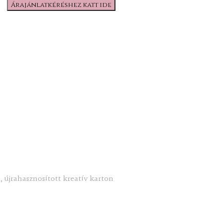
Árajánlatkéréshez katt ide
, újrahasznosított kreatív karton